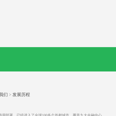
我们
>
发展历程
商用部署，已经进入了全球100多个首都城市，覆盖九大金融中心。