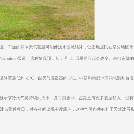
。干燥的寒冷天气甚至可能使浅水区域结冰，让当地居民在部分地区享
online 报道，这种情况预计从 1 月 21 日星期三起会改变。来自
低约 -5°C，白天气温最高约 3°C。中部和南部地区的气温则较温和，
示寒冷天气将持续到周末，并可能更冷。星期五有更多云层移入，也有
近数日，并在夜间出现中度霜冻，这种气候条件有利于天然冰层形成。We